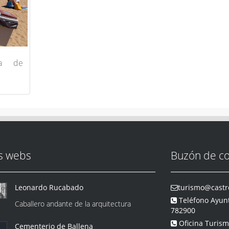
ya de
s webs
Buzón de co
Leonardo Rucabado
turismo@castro
Teléfono Ayun
Caballero andante de la arquitectura
782900
Oficina Turis
Cementerio de Ballena