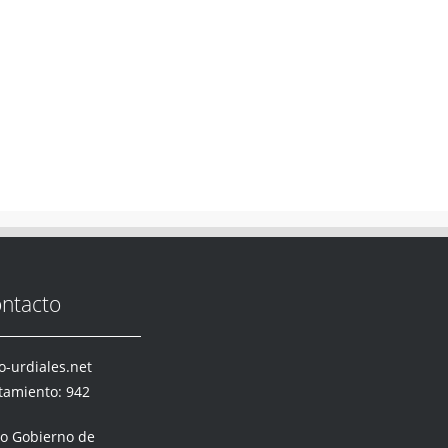
ntacto
-urdiales.net
tamiento: 942
mo Gobierno de