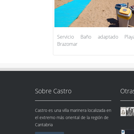
Servicio Baño adaptado Pla
Brazomar
Sobre Castro
Otra
Castro es una villa marinera localizada en
el extremo más oriental de la región de
Cantabria